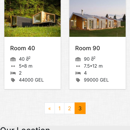
Room 40
Room 90
2
2
40 მ
90 მ
5*8 m
7.5*12 m
2
4
44000 GEL
99000 GEL
«
1
2
3