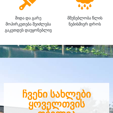
შიდა და გარე
მშენებლობა წლის
მოპირკეთება შეიძლება
ნებისმიერ დროს
გაკეთდეს დაუყონებლივ
ᲩᲕᲔᲜᲘ ᲡᲐᲮᲚᲔᲑᲘ
ᲧᲝᲕᲔᲚᲗᲕᲘᲡ