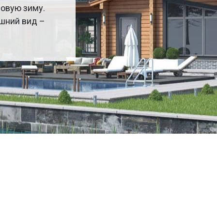
ровую зиму.
ешний вид –