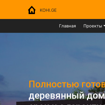
KOHI.GE
Главная
Проекты
Полностью гото
деревянный дом