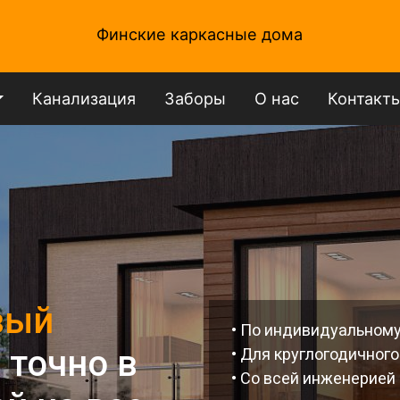
Финские каркасные дома
Канализация
Заборы
О нас
Контакт
вый
• По индивидуальному
 точно в
• Для круглогодичног
• Со всей инженерией