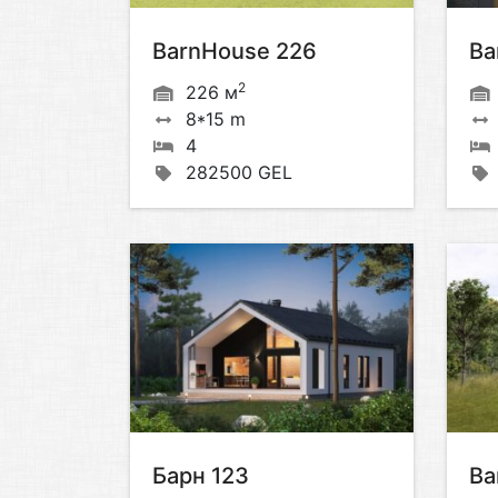
BarnHouse 226
Ba
2
226 м
8*15 m
4
282500 GEL
Барн 123
Ba