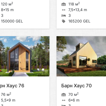
2
2
120 м
118 м
8*15 m
7,5*13,4 m
3
3
150000 GEL
165200 GEL
рн Хаус 76
Барн Хаус 70
2
2
76 м
70 м
5,5*9 m
6*6 m
3
3