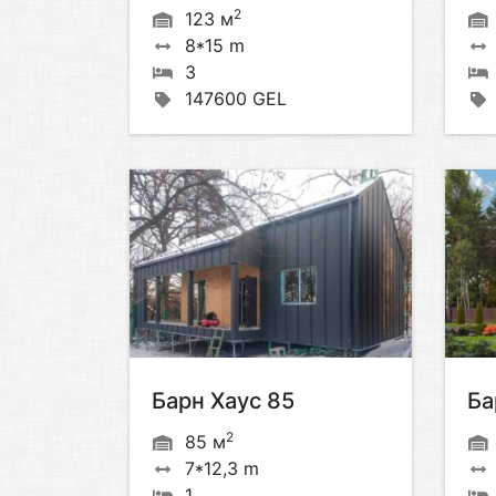
2
123 м
8*15 m
3
147600 GEL
Барн Хаус 85
Ба
2
85 м
7*12,3 m
1