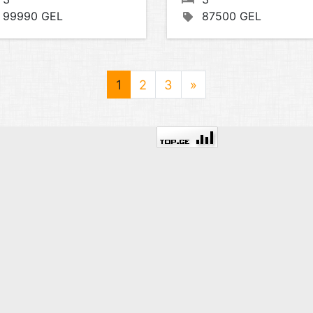
99990 GEL
87500 GEL
1
2
3
»