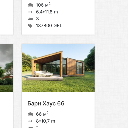
2
106 м
6,4*11,8 m
3
137800 GEL
Барн Хаус 66
2
66 м
8*10,7 m
2