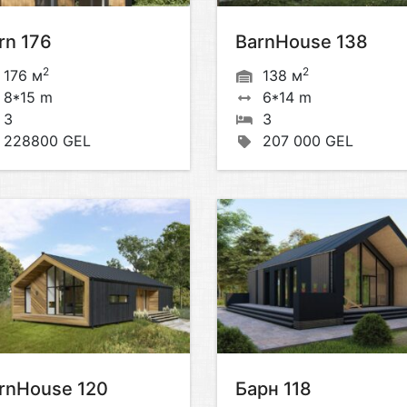
rn 176
BarnHouse 138
2
2
176 м
138 м
8*15 m
6*14 m
3
3
228800 GEL
207 000 GEL
rnHouse 120
Барн 118