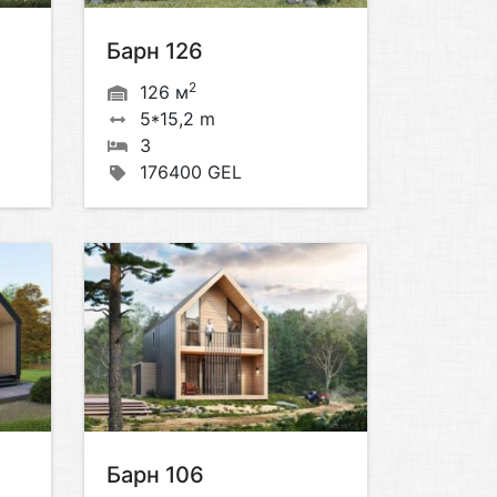
Барн 126
2
126 м
5*15,2 m
3
176400 GEL
Барн 106