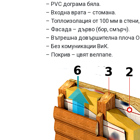
– PVC дограма бяла.
– Входна врата – стомана.
– Топлоизолация от 100 мм в стени,
– Фасада – дърво (бор, смърч).
– Вътрешна довършителна плоча O
– Без комуникации ВиК.
– Покрив – цвят велпапе.