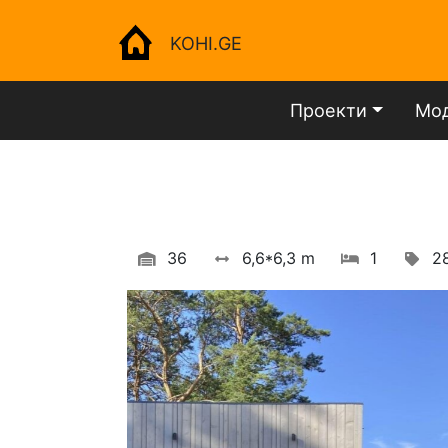
KOHI.GE
Проекти
Мод
36
6,6*6,3 m
1
2