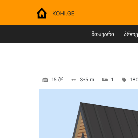
KOHI.GE
მთავარი
პროე
2
15 მ
3*5 m
1
18