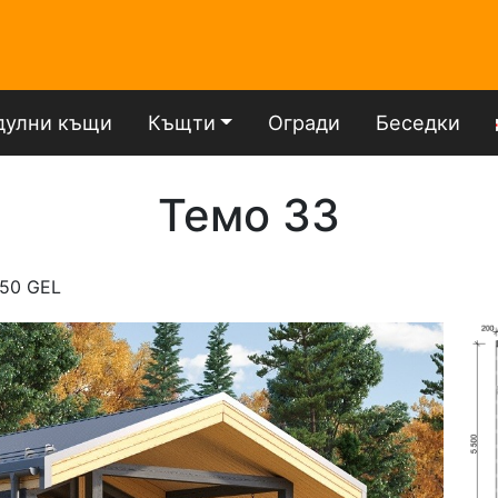
улни къщи
Къщти
Огради
Беседки
Темо 33
50 GEL