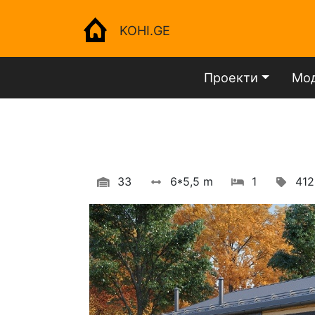
KOHI.GE
Проекти
Мод
33
6*5,5 m
1
412