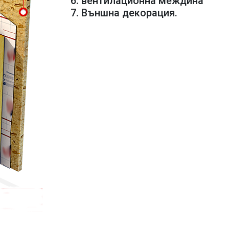
6. вентилационна междина
7. Външна декорация.