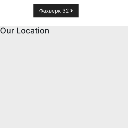
Post navigation
Фахверк 32
Our Location