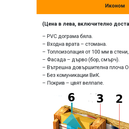
Иконом
(Цена в лева, включително дост
– PVC дограма бяла.
– Входна врата – стомана.
– Топлоизолация от 100 мм в стени,
– Фасада – дърво (бор, смърч).
– Вътрешна довършителна плоча O
– Без комуникации ВиК.
– Покрив – цвят велпапе.