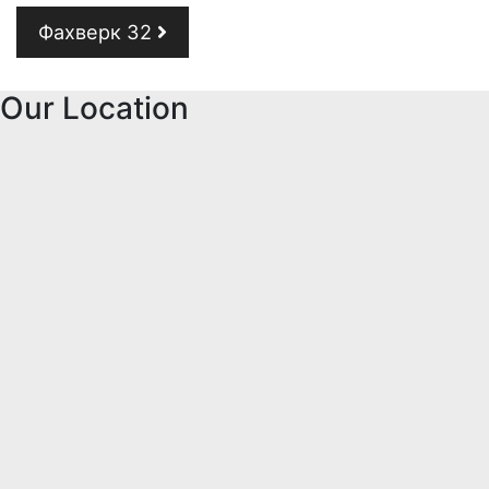
Навигация по записям
Фахверк 32
Our Location