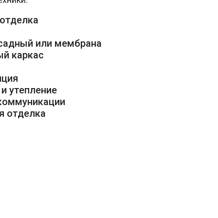
 отделка
асадный или мембрана
ый каркас
е
яция
 и утепление
 коммуникации
яя отделка