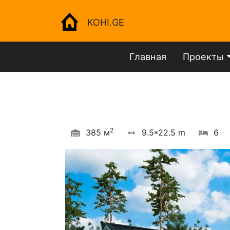
KOHI.GE
Главная
Проекты
2
385 м
9.5*22.5 m
6