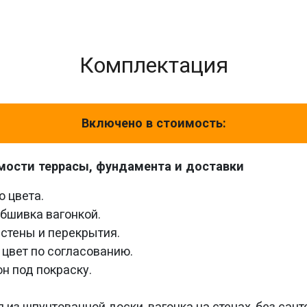
Комплектация
Включено в стоимость:
мости террасы, фундамента и доставки
о цвета.
обшивка вагонкой.
 стены и перекрытия.
 цвет по согласованию.
н под покраску.
 из шпунтованной доски, вагонка на стенах, без сант