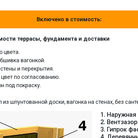
Включено в стоимость:
мости террасы, фундамента и доставки
о цвета.
обшивка вагонкой.
 стены и перекрытия.
 цвет по согласованию.
н под покраску.
 из шпунтованной доски, вагонка на стенах, без сант
1. Наружная
2. Вентзазор
3. Гипрок ф
4. Деревянн