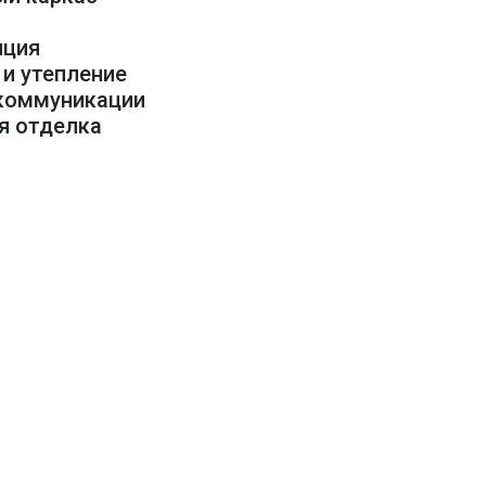
е
яция
 и утепление
 коммуникации
яя отделка