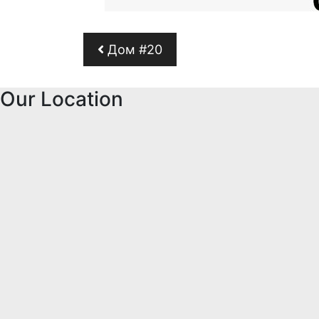
Навигация по запи
Дом #20
Our Location