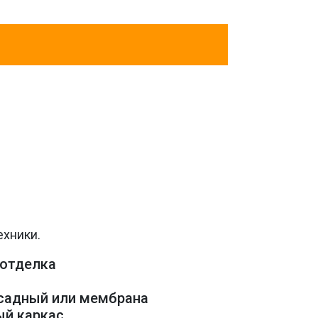
ехники.
 отделка
асадный или мембрана
ый каркас