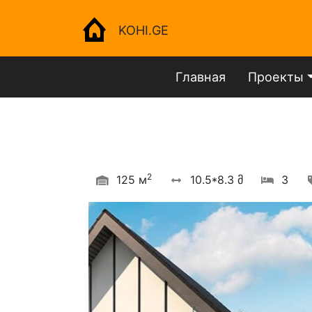
KOHI.GE
Главная
Проекты
2
125 м
10.5*8.3 მ
3