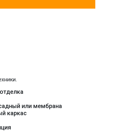
ехники.
 отделка
асадный или мембрана
ый каркас
е
яция