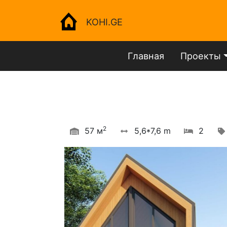
KOHI.GE
Главная
Проекты
2
57 м
5,6*7,6 m
2