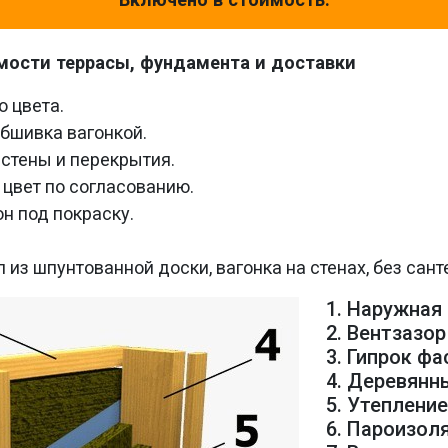
мости террасы, фундамента и доставки
о цвета.
обшивка вагонкой.
 стены и перекрытия.
 цвет по согласованию.
н под покраску.
 из шпунтованной доски, вагонка на стенах, без сант
1. Наружная
2. Вентзазор
3. Гипрок ф
4. Деревянн
5. Утеплени
6. Пароизол