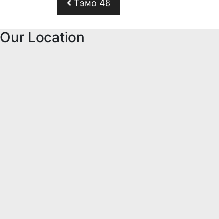
Навигация по запи
Тэмо 48
Our Location